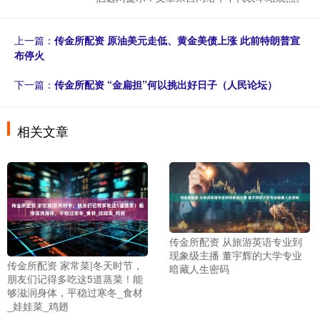
上一篇：
传金所配资 原油美元走低、黄金美债上涨 此前特朗普宣
布停火
下一篇：
传金所配资 “金扁担”何以挑出好日子（人民论坛）
相关文章
传金所配资 从旅游英语专业到
现象级主播 董宇辉的大学专业
传金所配资 家常菜|冬天时节，
暗藏人生密码
朋友们记得多吃这5道蒸菜！能
够滋润身体，平稳过寒冬_食材
_娃娃菜_鸡翅