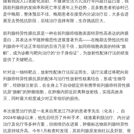
随着我国人口老龄化加剧、不健康生活方式流行等问题日益凸显，我
国前列腺癌的发病率和死亡率呈逐年上升趋势，且多数患者初诊时已
是中晚期，整体预后不佳。晚期患者在接受内分泌治疗后，大多会进
展至去势抵抗阶段，后续治疗选择有限，生存挑战巨大。
前列腺特异性膜抗原是一种在前列腺癌细胞表面特异性高表达的跨膜
蛋白，其表达水平随肿瘤恶性进展显著升高——在晚期去势抵抗性前
列腺癌中可达正常组织的百倍乃至千倍，如同癌细胞表面的特殊“旗
帜”，成为诊断与靶向治疗的“分子身份证”，为放射性配体疗法的研发
提供了关键靶点。
针对这一独特靶点，放射性配体疗法应运而生。该疗法通过将靶向前
列腺癌特异性膜抗原的配体与治疗性放射性核素结合，形成“生物导
弹”，经静脉注射后，在全身上下自动锁定所有携带前列腺癌特异性膜
抗原“旗帜”的肿瘤细胞，在肿瘤内部近距离释放射线，实现高效杀
灭，同时最大程度减少对正常组织的损伤。
本次接受治疗的是一名来自黑龙江75岁的患者李先生（化名）。自
2024年确诊以来，他先后经历了外科手术、雄激素剥脱治疗、内分泌
治疗及化疗等多种方案，但病情仍在进展，肿瘤标志物前列腺特异性
抗原持续升高。今年1月检查时发现，其前列腺原发病灶以及肝脏、骨