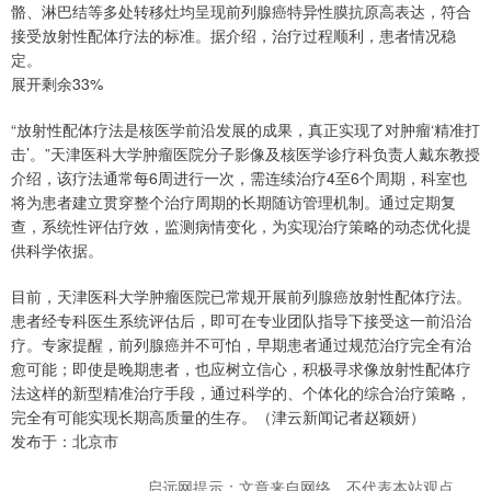
骼、淋巴结等多处转移灶均呈现前列腺癌特异性膜抗原高表达，符合
接受放射性配体疗法的标准。据介绍，治疗过程顺利，患者情况稳
定。
展开剩余33%
“放射性配体疗法是核医学前沿发展的成果，真正实现了对肿瘤‘精准打
击’。”天津医科大学肿瘤医院分子影像及核医学诊疗科负责人戴东教授
介绍，该疗法通常每6周进行一次，需连续治疗4至6个周期，科室也
将为患者建立贯穿整个治疗周期的长期随访管理机制。通过定期复
查，系统性评估疗效，监测病情变化，为实现治疗策略的动态优化提
供科学依据。
目前，天津医科大学肿瘤医院已常规开展前列腺癌放射性配体疗法。
患者经专科医生系统评估后，即可在专业团队指导下接受这一前沿治
疗。专家提醒，前列腺癌并不可怕，早期患者通过规范治疗完全有治
愈可能；即使是晚期患者，也应树立信心，积极寻求像放射性配体疗
法这样的新型精准治疗手段，通过科学的、个体化的综合治疗策略，
完全有可能实现长期高质量的生存。（津云新闻记者赵颖妍）
发布于：北京市
启远网提示：文章来自网络，不代表本站观点。