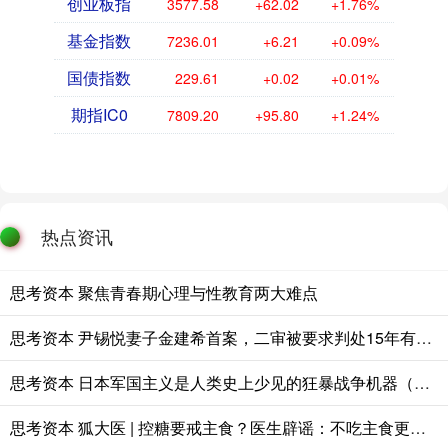
创业板指
3577.58
+62.02
+1.76%
基金指数
7236.01
+6.21
+0.09%
国债指数
229.61
+0.02
+0.01%
期指IC0
7809.20
+95.80
+1.24%
热点资讯
思考资本 聚焦青春期心理与性教育两大难点
思考资本 尹锡悦妻子金建希首案，二审被要求判处15年有期徒刑
思考资本 日本军国主义是人类史上少见的狂暴战争机器（国际论坛）
思考资本 狐大医 | 控糖要戒主食？医生辟谣：不吃主食更危险