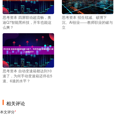
思考资本 四屏联动超流畅，奥
思考资本 招生锐减、硕博下
迪Q7智能黑科技，开车也能这
沉、AI创业——教师职业的破与
么爽？
立
思考资本 自动变速箱都达到10
速了，为何手动变速箱还停在5
速、6速的水平？
相关评论
本文评分
*