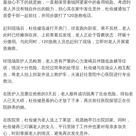
最放心不下的就是她，一直都保管着钱阿婆家中的备用钥匙。考虑到
老人并没有独自外出的能力，担心其在家中发生意外，杜俭健通知了
居委干部一起前往，并同步拨打了120急救电话。
赶到现场后，杜俭健迅速打开房门，径直跑向卧室。果不其然，老人
此时已经瘫倒在床。上前查看后发现，老人正处于昏厥状态，呼吸十
分微弱。与此同时，120急救人员也赶到了现场，立即对老人开展紧
急施救。
经现场医护人员检测，老人患有严重的心力衰竭且伴随低血糖等症
状，情况十分危险。在经过简单的处理后，杜俭健与在场众人相互配
合，将老人抬上担架并送上救护车，火速赶往普陀中心医院进行专业
救治。
在医护人员重症抢救的3天后，老人最终成功脱离了生命危险。得知老
人已无大碍，杜俭健悬着的心才放了下来，再次前往医院探望正在住
院静养的她。
在医院里，杜俭健为老人送上了果篮，祝愿她早日出院回家。同时，
杜俭健再三叮嘱老人的女儿，平日里除了工作外也要对母亲多加关
心，时刻掌握老人的情况，避免再次发生意外。