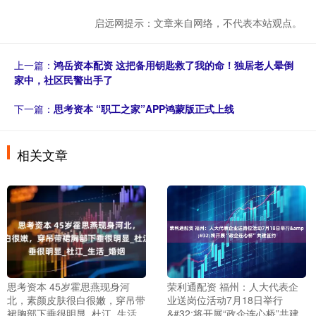
启远网提示：文章来自网络，不代表本站观点。
上一篇：
鸿岳资本配资 这把备用钥匙救了我的命！独居老人晕倒
家中，社区民警出手了
下一篇：
思考资本 “职工之家”APP鸿蒙版正式上线
相关文章
荣利通配资 福州：人大代表企
思考资本 45岁霍思燕现身河
业送岗位活动7月18日举行
北，素颜皮肤很白很嫩，穿吊带
&#32;将开展“政企连心桥”共建
裙胸部下垂很明显_杜江_生活_