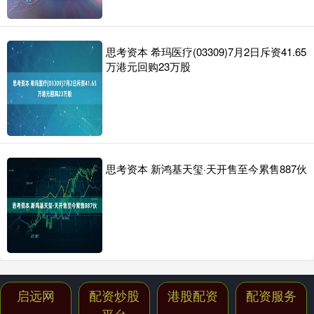
思考资本 希玛医疗(03309)7月2日斥资41.65
万港元回购23万股
思考资本 新鸿基天玺·天开售至今累售887伙
启远网
配资炒股
港股配资
配资服务
平台