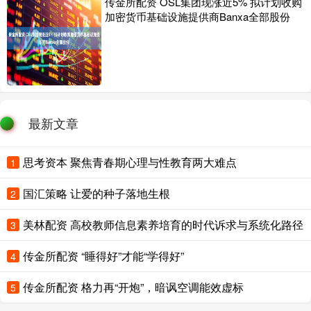
传金所配资 OSL集团现涨近5% 拟计划收购
加密货币基础设施提供商Banxa全部股份
最新文章
思考资本 聚焦青春期心理与性教育两大难点
1
国汇策略 让爱的种子落地生根
2
美林配资 高校教师信息素养培育的时代诉求与系统化路径
3
传金所配资 “睡得好”才能“学得好”
4
传金所配资 格力再“开炮”，暗讽空调能效虚标
5