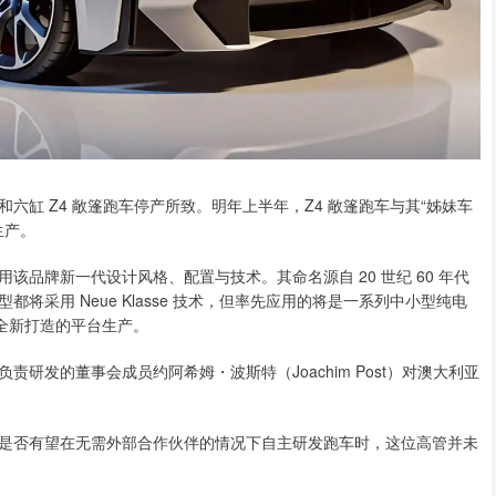
缸 Z4 敞篷跑车停产所致。明年上半年，Z4 敞篷跑车与其“姊妹车
生产。
采用该品牌新一代设计风格、配置与技术。其命名源自 20 世纪 60 年代
采用 Neue Klasse 技术，但率先应用的将是一系列中小型纯电
力全新打造的平台生产。
研发的董事会成员约阿希姆・波斯特（Joachim Post）对澳大利亚
是否有望在无需外部合作伙伴的情况下自主研发跑车时，这位高管并未