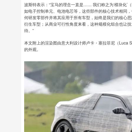
波斯特表示：“宝马的理念一直是…… 我们称之为‘模块化’（
如电子控制单元、电池电芯等，这些部件的核心技术相同，
何研发零部件并将其应用于所有车型，始终是我们的核心思路
衍生车型；从商业可行性角度来看，这种规模化组合也让技
待。”
本文附上的渲染图由意大利设计师卢卡・塞拉菲尼（Luca Seraf
的外观。