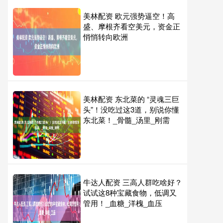
美林配资 欧元强势逼空！高
盛、摩根齐看空美元，资金正
悄悄转向欧洲
美林配资 东北菜的 “灵魂三巨
头”！没吃过这3道，别说你懂
东北菜！_骨髓_汤里_刚需
牛达人配资 三高人群吃啥好？
试试这8种宝藏食物，低调又
管用！_血糖_洋槐_血压